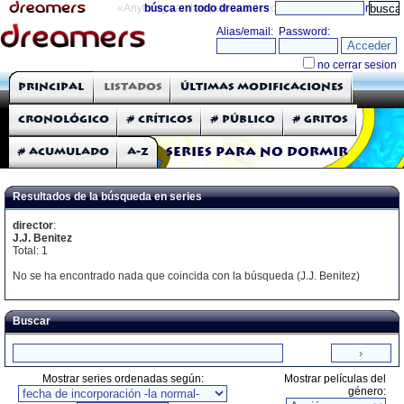
«Anything can happen and it probably will»
búsca en todo dreamers
directorio
THE DREAMERS
Principal
Listados
Últimas modificaciones
Críticas: Series de TV
Cronológico
# Críticos
# Público
# Gritos
# Acumulado
A-Z
Series para no dormir
Resultados de la búsqueda en series
director
:
J.J. Benitez
Total: 1
No se ha encontrado nada que coincida con la búsqueda (J.J. Benitez)
Buscar
Mostrar series ordenadas según:
Mostrar películas del
género: