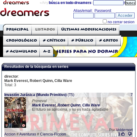
«Anything can happen and it probably will»
búsca en todo dreamers
directorio
THE DREAMERS
Principal
Listados
Últimas modificaciones
Críticas: Series de TV
Cronológico
# Críticos
# Público
# Gritos
# Acumulado
A-Z
Series para no dormir
Resultados de la búsqueda en series
director
:
Mark Everest, Robert Quinn, Cilla Ware
Total: 3
Invasión Jurásica (Mundo Primitivo)
(T5)
7
Primeval
Mark
Everest
,
Robert
Quinn
,
Cilla
Ware
El futuro se aproxima, y no es nada agradable
Por
Voldemort
1
Accion
#
Aventuras
#
Ciencia-Ficcion