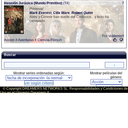
Invasión Jurásica (Mundo Primitivo)
(T4)
7
Primeval
Mark
Everest
,
Cilla
Ware
,
Robert
Quinn
Abby y Connor han vuelto del Cretácico... y todo ha
cambiado.
Por
Voldemort
Accion
#
Aventuras
#
Ciencia-Ficcion
Buscar
Mostrar series ordenadas según:
Mostrar películas del
género:
© Copyright DREAMERS NETWORKS SL. Responsabilidades y Condiciones de
Uso en el Universo Dreamers ®