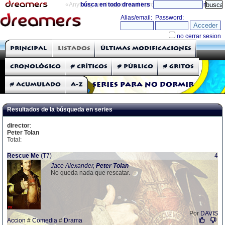
«Anything can happen and it probably will»
búsca en todo dreamers
directorio
THE DREAMERS
Principal
Listados
Últimas modificaciones
Críticas: Series de TV
Cronológico
# Críticos
# Público
# Gritos
# Acumulado
A-Z
Series para no dormir
Resultados de la búsqueda en series
director
:
Peter Tolan
Total:
Rescue Me
(T7)
4
Jace Alexander,
Peter
Tolan
No queda nada que rescatar.
Por
DAVIS
Accion
#
Comedia
#
Drama