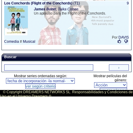
Los Conchords (Flight of the Conchords)
(T1)
9
James
Bobin
, Taika Cohen
Un aplauso para the Flight of the Conchords.
Por
DAVIS
Comedia
#
Musical
Buscar
Mostrar series ordenadas según:
Mostrar películas del
género:
© Copyright DREAMERS NETWORKS SL. Responsabilidades y Condiciones de
Uso en el Universo Dreamers ®