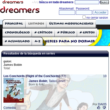
«Anything can happen and it probably will»
búsca en todo dreamers
directorio
THE DREAMERS
Principal
Listados
Últimas modificaciones
Críticas: Series de TV
Cronológico
# Críticos
# Público
# Gritos
# Acumulado
A-Z
Series para no dormir
Resultados de la búsqueda en series
guion
:
James Bobin
Total:
Los Conchords (Flight of the Conchords)
(T2)
10
James
Bobin
, Taika Cohen
Born to folk!
Por
DAVIS
Comedia