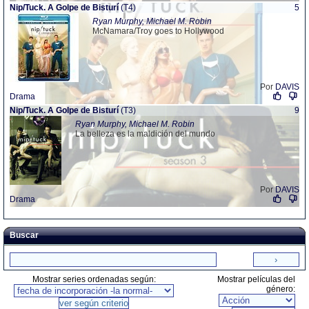
Nip/Tuck. A Golpe de Bisturí
(T4)
5
Ryan Murphy, Michael M. Robin
McNamara/Troy goes to Hollywood
Por
DAVIS
Drama
Nip/Tuck. A Golpe de Bisturí
(T3)
9
Ryan Murphy, Michael M. Robin
La belleza es la maldición del mundo
Por
DAVIS
Drama
Buscar
Mostrar series ordenadas según:
Mostrar películas del
género: