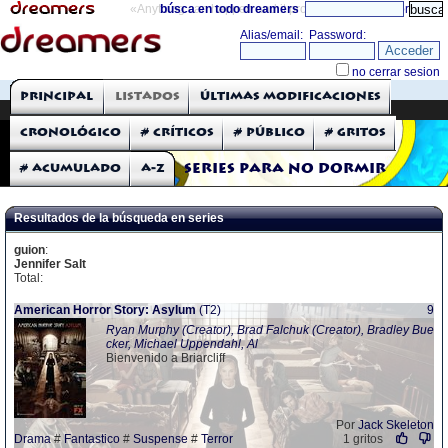
«Anything can happen and it probably will»
búsca en todo dreamers
directorio
THE DREAMERS
Principal
Listados
Últimas modificaciones
Críticas: Series de TV
Cronológico
# Críticos
# Público
# Gritos
# Acumulado
A-Z
Series para no dormir
Resultados de la búsqueda en series
guion
:
Jennifer Salt
Total:
American Horror Story: Asylum
(T2)
9
Ryan Murphy (Creator), Brad Falchuk (Creator), Bradley Bue
cker, Michael Uppendahl, Al
Bienvenido a Briarcliff
Por
Jack Skeleton
Drama
#
Fantastico
#
Suspense
#
Terror
1 gritos