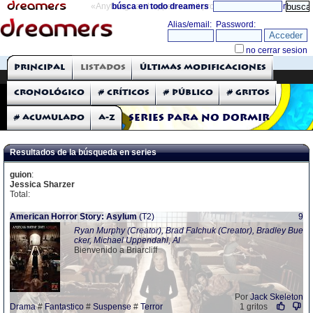
«Anything can happen and it probably will»
búsca en todo dreamers
directorio
THE DREAMERS
Principal
Listados
Últimas modificaciones
Críticas: Series de TV
Cronológico
# Críticos
# Público
# Gritos
# Acumulado
A-Z
Series para no dormir
Resultados de la búsqueda en series
guion
:
Jessica Sharzer
Total:
American Horror Story: Asylum
(T2)
9
Ryan Murphy (Creator), Brad Falchuk (Creator), Bradley Bue
cker, Michael Uppendahl, Al
Bienvenido a Briarcliff
Por
Jack Skeleton
Drama
#
Fantastico
#
Suspense
#
Terror
1 gritos