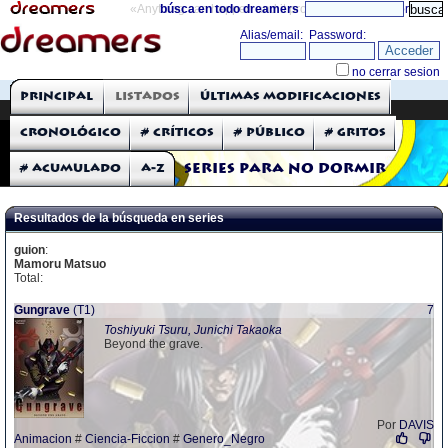
«Anything can happen and it probably will»
búsca en todo dreamers
directorio
THE DREAMERS
Principal
Listados
Últimas modificaciones
Críticas: Series de TV
Cronológico
# Críticos
# Público
# Gritos
# Acumulado
A-Z
Series para no dormir
Resultados de la búsqueda en series
guion
:
Mamoru Matsuo
Total:
Gungrave
(T1)
7
Toshiyuki Tsuru, Junichi Takaoka
Beyond the grave.
Por
DAVIS
Animacion
#
Ciencia-Ficcion
#
Genero_Negro