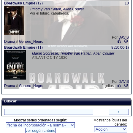
Boardwalk Empire
(T2)
10
Timothy Van Patten, Allen Coulter
Por el futuro, caballeros.
Por
DAVIS
Drama
#
Genero_Negro
Boardwalk Empire
(T1)
8 /10.00(1)
Martin Scorsese, Timothy Van Patten, Allen Coulter
ATLANTIC CITY, 1920.
Por
DAVIS
Drama
#
Genero_Negro
1 gritos
Buscar
Mostrar series ordenadas según:
Mostrar películas del
género: