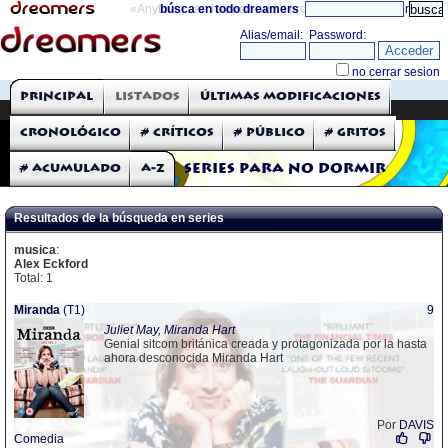
«Anything can happen and it probably will»
búsca en todo dreamers
directorio
THE DREAMERS
Principal
Listados
Últimas modificaciones
Críticas: Series de TV
Cronológico
# Críticos
# Público
# Gritos
# Acumulado
A-Z
Series para no dormir
Resultados de la búsqueda en series
musica
:
Alex Eckford
Total: 1
Miranda
(T1)
9
Juliet May, Miranda Hart
Genial sitcom británica creada y protagonizada por la hasta
ahora desconocida Miranda Hart
Por
DAVIS
Comedia