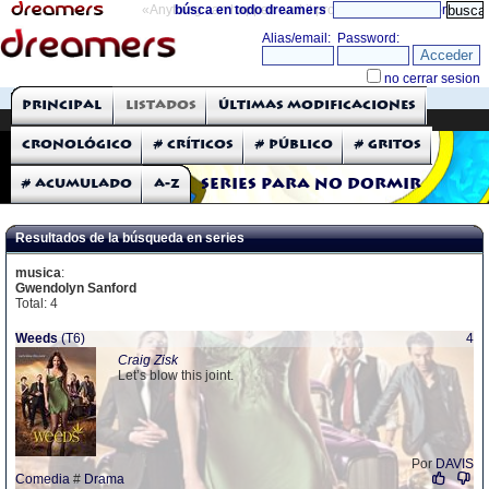
«Anything can happen and it probably will»
búsca en todo dreamers
directorio
THE DREAMERS
Principal
Listados
Últimas modificaciones
Críticas: Series de TV
Cronológico
# Críticos
# Público
# Gritos
# Acumulado
A-Z
Series para no dormir
Resultados de la búsqueda en series
musica
:
Gwendolyn Sanford
Total: 4
Weeds
(T6)
4
Craig Zisk
Let’s blow this joint.
Por
DAVIS
Comedia
#
Drama