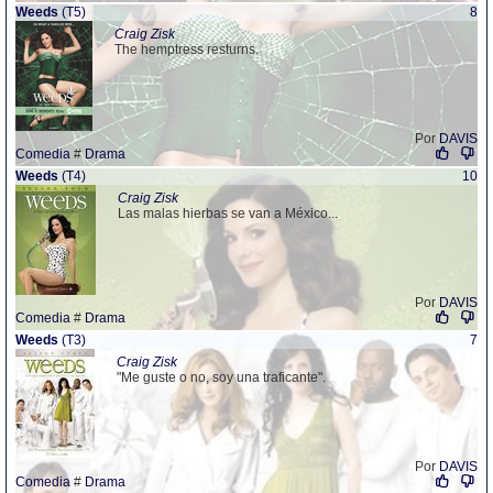
Weeds
(T5)
8
Craig Zisk
The hemptress resturns.
Por
DAVIS
Comedia
#
Drama
Weeds
(T4)
10
Craig Zisk
Las malas hierbas se van a México...
Por
DAVIS
Comedia
#
Drama
Weeds
(T3)
7
Craig Zisk
"Me guste o no, soy una traficante".
Por
DAVIS
Comedia
#
Drama