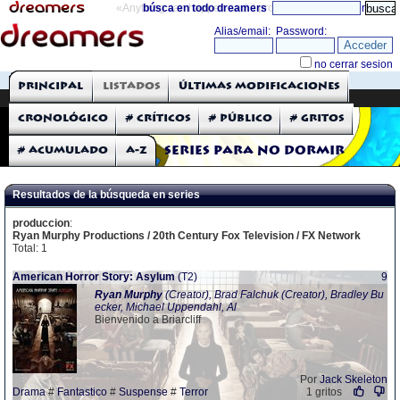
«Anything can happen and it probably will»
búsca en todo dreamers
directorio
THE DREAMERS
Principal
Listados
Últimas modificaciones
Críticas: Series de TV
Cronológico
# Críticos
# Público
# Gritos
# Acumulado
A-Z
Series para no dormir
Resultados de la búsqueda en series
produccion
:
Ryan Murphy Productions / 20th Century Fox Television / FX Network
Total: 1
American Horror Story: Asylum
(T2)
9
Ryan
Murphy
(Creator), Brad Falchuk (Creator), Bradley Bu
ecker, Michael Uppendahl, Al
Bienvenido a Briarcliff
Por
Jack Skeleton
Drama
#
Fantastico
#
Suspense
#
Terror
1 gritos