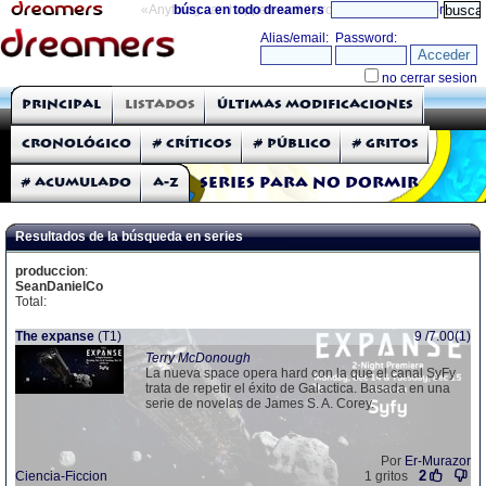
«Anything can happen and it probably will»
búsca en todo dreamers
directorio
THE DREAMERS
Principal
Listados
Últimas modificaciones
Críticas: Series de TV
Cronológico
# Críticos
# Público
# Gritos
# Acumulado
A-Z
Series para no dormir
Resultados de la búsqueda en series
produccion
:
SeanDanielCo
Total:
The expanse
(T1)
9 /7.00(1)
Terry McDonough
La nueva space opera hard con la que el canal SyFy
trata de repetir el éxito de Galactica. Basada en una
serie de novelas de James S. A. Corey.
Por
Er-Murazor
2
Ciencia-Ficcion
1 gritos