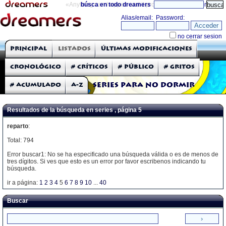
«Anything can happen and it probably will»
búsca en todo dreamers
directorio
THE DREAMERS
Principal
Listados
Últimas modificaciones
Críticas: Series de TV
Cronológico
# Críticos
# Público
# Gritos
# Acumulado
A-Z
Series para no dormir
Resultados de la búsqueda en series , página 5
reparto
:
Total: 794
Error buscar1: No se ha especificado una búsqueda válida o es de menos de
tres dígitos. Si ves que esto es un error por favor escribenos indicando tu
búsqueda.
ir a página:
1
2
3
4
5
6
7
8
9
10
...
40
Buscar