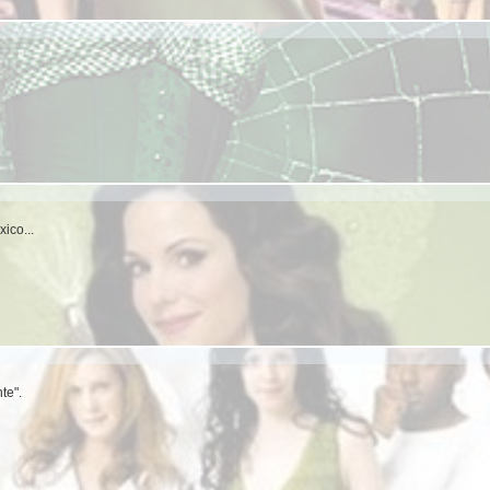
ico...
te".