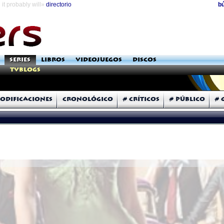
it probably will»
directorio
b
SERIES
LIBROS
VIDEOJUEGOS
DISCOS
TVblogs
odificaciones
Cronológico
# Críticos
# Público
# 