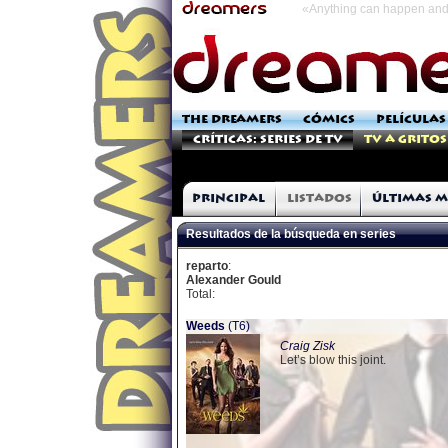
«Anything can happen and 
THE DREAMERS
CÓMICS
PELÍCULAS
Críticas: Series de TV
TV a Gritos
Principal
Listados
Últimas m
Resultados de la búsqueda en series
reparto
:
Alexander Gould
Total:
Weeds
(T6)
Craig Zisk
Let’s blow this joint.