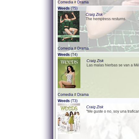
Comedia
#
Drama
Weeds
(T5)
Craig Zisk
The hemptress resturns.
Comedia
#
Drama
Weeds
(T4)
Craig Zisk
Las malas hierbas se van a Méx
Comedia
#
Drama
Weeds
(T3)
Craig Zisk
"Me guste o no, soy una trafican