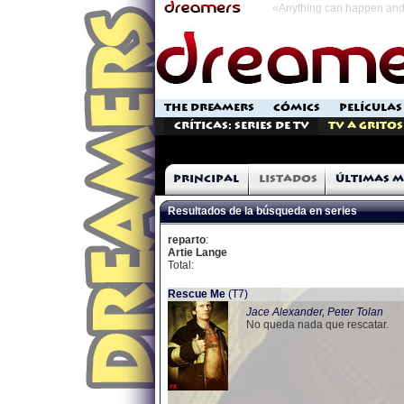
«Anything can happen and 
THE DREAMERS
CÓMICS
PELÍCULAS
Críticas: Series de TV
TV a Gritos
Principal
Listados
Últimas m
Resultados de la búsqueda en series
reparto
:
Artie Lange
Total:
Rescue Me
(T7)
Jace Alexander, Peter Tolan
No queda nada que rescatar.