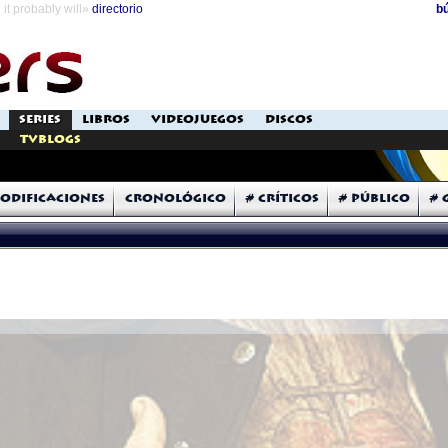
it probably will»
directorio
b
SERIES
LIBROS
VIDEOJUEGOS
DISCOS
TVblogs
odificaciones
Cronológico
# Críticos
# Público
# 