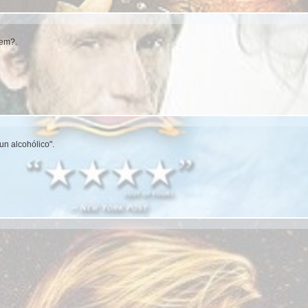
hem?.
n alcohólico".