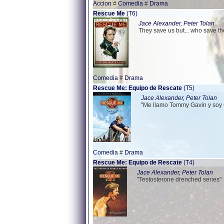
Accion
#
Comedia
#
Drama
Rescue Me
(T6)
Jace Alexander, Peter Tolan
They save us but... who save t
Comedia
#
Drama
Rescue Me: Equipo de Rescate
(T5)
Jace Alexander, Peter Tolan
"Me llamo Tommy Gavin y soy u
Comedia
#
Drama
Rescue Me: Equipo de Rescate
(T4)
Jace Alexander, Peter Tolan
"Testosterone drenched series"