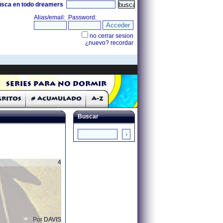
úsca en todo dreamers
Series para no dormir
Gritos
# Acumulado
A-Z
Buscar
4
Por
DAVIS