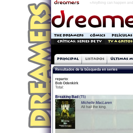
«Anything can happen and 
THE DREAMERS
CÓMICS
PELÍCULAS
Críticas: Series de TV
TV a Gritos
Principal
Listados
Últimas m
Resultados de la búsqueda en series
reparto
:
Bob Odenkirk
Total:
Breaking Bad
(T5)
Michelle MacLaren
All hail the king.