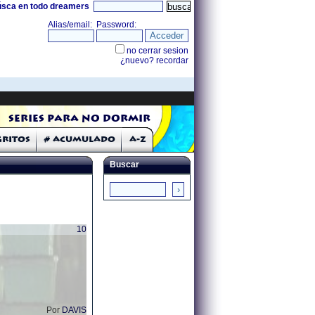
úsca en todo dreamers
Series para no dormir
Gritos
# Acumulado
A-Z
Buscar
10
Por
DAVIS