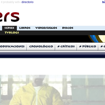
it probably will»
directorio
b
SERIES
LIBROS
VIDEOJUEGOS
DISCOS
TVblogs
odificaciones
Cronológico
# Críticos
# Público
# 