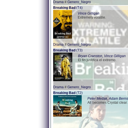
Drama
#
Genero_Negro
Breaking Bad
(T4)
Vince Gilligan
Extremely volatile.
Drama
#
Genero_Negro
Breaking Bad
(T3)
Bryan Cranston, Vince Gilligan
El fin justifica el extremo.
Drama
#
Genero_Negro
Breaking Bad
(T2)
Peter Medak, Adam Berns
All becomes Crystal clear.