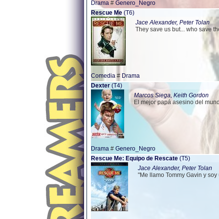
Drama
#
Genero_Negro
Rescue Me
(T6)
Jace Alexander, Peter Tolan
They save us but... who save t
Comedia
#
Drama
Dexter
(T4)
Marcos Siega, Keith Gordon
El mejor papá asesino del mun
Drama
#
Genero_Negro
Rescue Me: Equipo de Rescate
(T5)
Jace Alexander, Peter Tolan
"Me llamo Tommy Gavin y soy u