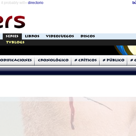
it probably will»
directorio
b
SERIES
LIBROS
VIDEOJUEGOS
DISCOS
TVblogs
odificaciones
Cronológico
# Críticos
# Público
# 