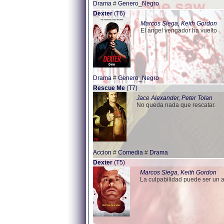
Drama
#
Genero_Negro
Dexter
(T6)
Marcos Siega, Keith Gordon
El ángel vengador ha vuelto
Drama
#
Genero_Negro
Rescue Me
(T7)
Jace Alexander, Peter Tolan
No queda nada que rescatar.
Accion
#
Comedia
#
Drama
Dexter
(T5)
Marcos Siega, Keith Gordon
La culpabilidad puede ser un 