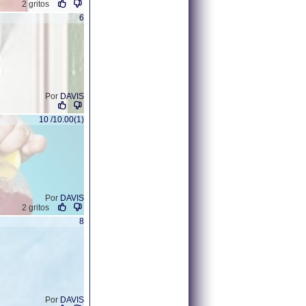
2 gritos
6
Por
DAVIS
10 /10.00(1)
Por
DAVIS
2 gritos
8
Por
DAVIS