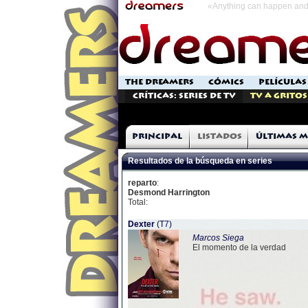
«Anything can happen and 
THE DREAMERS
CÓMICS
PELÍCULAS
Críticas: Series de TV
TV a Gritos
Principal
Listados
Últimas m
Resultados de la búsqueda en series
reparto
:
Desmond Harrington
Total:
Dexter
(T7)
Marcos Siega
El momento de la verdad