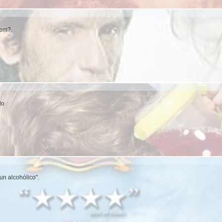
hem?.
do
n alcohólico".