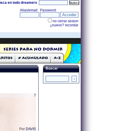
úsca en todo dreamers
Series para no dormir
Gritos
# Acumulado
A-Z
Buscar
7
Por
DAVIS