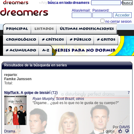
«Anything can happen and it probably will»
búsca en todo dreamers
directorio
THE DREAMERS
Principal
Listados
Últimas modificaciones
Críticas: Series de TV
Cronológico
# Críticos
# Público
# Gritos
# Acumulado
A-Z
Series para no dormir
Resultados de la búsqueda en series
reparto
:
Famke Janssen
Total:
Nip/Tuck. A golpe de bisturí
(T2)
7
Ryan Murphy, Scott Brazil, otros
"Digame... ¿qué es lo que no le gusta de su cuerpo?"
Por
DAVIS
Drama
1 gritos