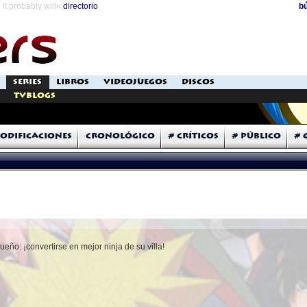
it probably will»
directorio
b
SERIES
LIBROS
VIDEOJUEGOS
DISCOS
TVblogs
odificaciones
Cronológico
# Críticos
# Público
# 
eño: ¡convertirse en mejor ninja de su villa!