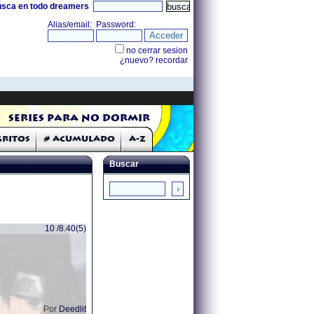
úsca en todo dreamers
Series para no dormir
Gritos
# Acumulado
A-Z
Buscar
10 /8.40(5)
Por
Deedlit