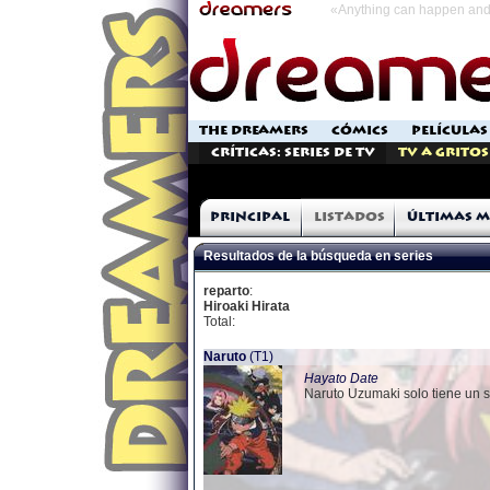
«Anything can happen and 
THE DREAMERS
CÓMICS
PELÍCULAS
Críticas: Series de TV
TV a Gritos
Principal
Listados
Últimas m
Resultados de la búsqueda en series
reparto
:
Hiroaki Hirata
Total:
Naruto
(T1)
Hayato Date
Naruto Uzumaki solo tiene un su