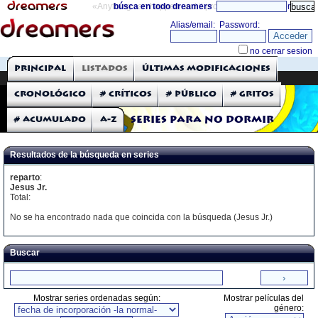
«Anything can happen and it probably will»
búsca en todo dreamers
directorio
THE DREAMERS
Principal
Listados
Últimas modificaciones
Críticas: Series de TV
Cronológico
# Críticos
# Público
# Gritos
# Acumulado
A-Z
Series para no dormir
Resultados de la búsqueda en series
reparto
:
Jesus Jr.
Total:
No se ha encontrado nada que coincida con la búsqueda (Jesus Jr.)
Buscar
Mostrar series ordenadas según:
Mostrar películas del
género: