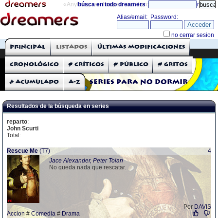
«Anything can happen and it probably will»
búsca en todo dreamers
directorio
THE DREAMERS
Principal
Listados
Últimas modificaciones
Críticas: Series de TV
Cronológico
# Críticos
# Público
# Gritos
# Acumulado
A-Z
Series para no dormir
Resultados de la búsqueda en series
reparto
:
John Scurti
Total:
Rescue Me
(T7)
4
Jace Alexander, Peter Tolan
No queda nada que rescatar.
Por
DAVIS
Accion
#
Comedia
#
Drama