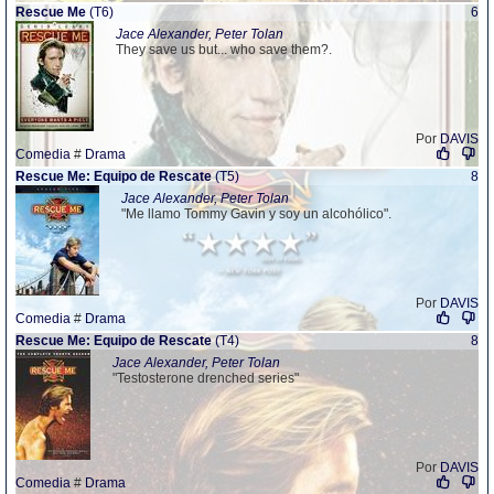
Rescue Me
(T6)
6
Jace Alexander, Peter Tolan
They save us but... who save them?.
Por
DAVIS
Comedia
#
Drama
Rescue Me: Equipo de Rescate
(T5)
8
Jace Alexander, Peter Tolan
"Me llamo Tommy Gavin y soy un alcohólico".
Por
DAVIS
Comedia
#
Drama
Rescue Me: Equipo de Rescate
(T4)
8
Jace Alexander, Peter Tolan
"Testosterone drenched series"
Por
DAVIS
Comedia
#
Drama