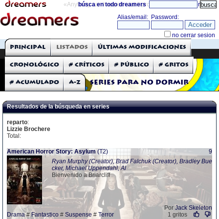
«Anything can happen and it probably will»
búsca en todo dreamers
directorio
THE DREAMERS
Principal
Listados
Últimas modificaciones
Críticas: Series de TV
Cronológico
# Críticos
# Público
# Gritos
# Acumulado
A-Z
Series para no dormir
Resultados de la búsqueda en series
reparto
:
Lizzie Brochere
Total:
American Horror Story: Asylum
(T2)
9
Ryan Murphy (Creator), Brad Falchuk (Creator), Bradley Bue
cker, Michael Uppendahl, Al
Bienvenido a Briarcliff
Por
Jack Skeleton
Drama
#
Fantastico
#
Suspense
#
Terror
1 gritos