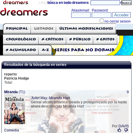
«Anything can happen and it probably will»
búsca en todo dreamers
directorio
THE DREAMERS
Principal
Listados
Últimas modificaciones
Críticas: Series de TV
Cronológico
# Críticos
# Público
# Gritos
# Acumulado
A-Z
Series para no dormir
Resultados de la búsqueda en series
reparto
:
Patricia Hodge
Total:
Miranda
(T1)
9
Juliet May, Miranda Hart
Genial sitcom británica creada y protagonizada por la hasta
ahora desconocida Miranda Hart
Por
DAVIS
Comedia