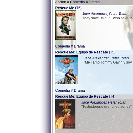
Accion
#
Comedia
#
Drama
Rescue Me
(T6)
Jace Alexander, Peter Tolan
They save us but... who save t
Comedia
#
Drama
Rescue Me: Equipo de Rescate
(T5)
Jace Alexander, Peter Tolan
"Me llamo Tommy Gavin y soy u
Comedia
#
Drama
Rescue Me: Equipo de Rescate
(T4)
Jace Alexander, Peter Tolan
"Testosterone drenched series"