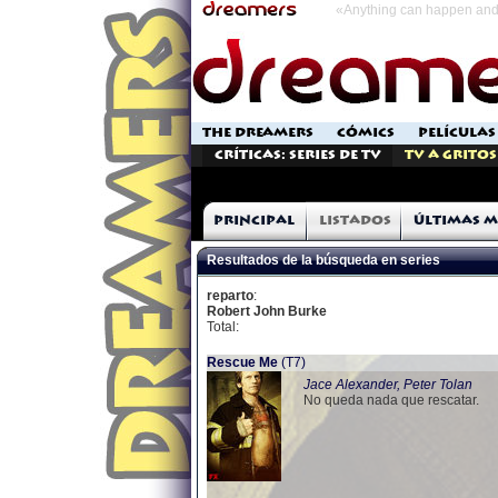
«Anything can happen and 
THE DREAMERS
CÓMICS
PELÍCULAS
Críticas: Series de TV
TV a Gritos
Principal
Listados
Últimas m
Resultados de la búsqueda en series
reparto
:
Robert John Burke
Total:
Rescue Me
(T7)
Jace Alexander, Peter Tolan
No queda nada que rescatar.