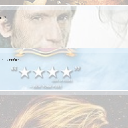
hem?.
n alcohólico".