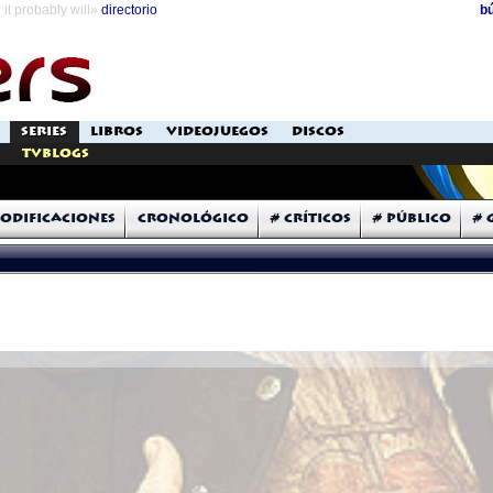
it probably will»
directorio
b
SERIES
LIBROS
VIDEOJUEGOS
DISCOS
TVblogs
odificaciones
Cronológico
# Críticos
# Público
# 