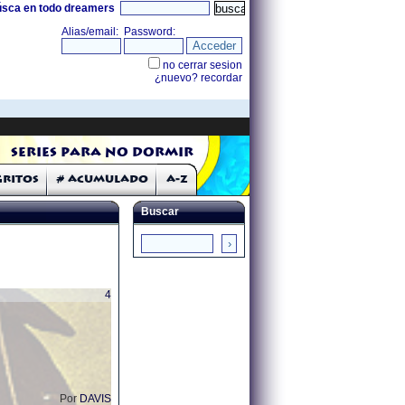
úsca en todo dreamers
Series para no dormir
Gritos
# Acumulado
A-Z
Buscar
4
Por
DAVIS