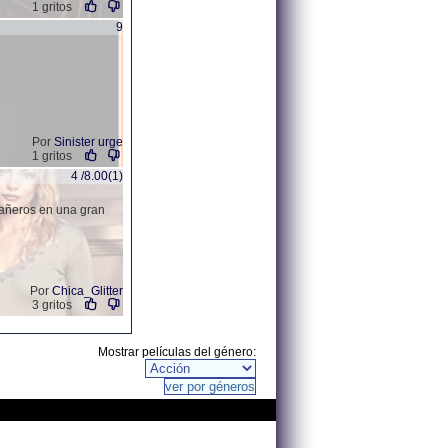
1 gritos
9
Por
Sinister urge
1 gritos
4 /8.00(1)
eañeros en una gran
Por
Chica_Glitter
3 gritos
Mostrar películas del género: