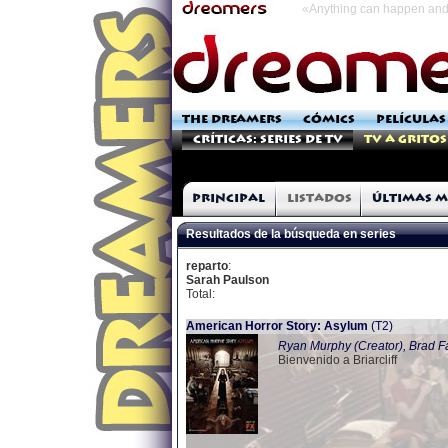
«Anything can happen and 
THE DREAMERS
CÓMICS
PELÍCULAS
Críticas: Series de TV
TV a Gritos
Principal
Listados
Últimas m
Resultados de la búsqueda en series
reparto
:
Sarah Paulson
Total:
American Horror Story: Asylum
(T2)
Ryan Murphy (Creator), Brad Fa
Bienvenido a Briarcliff