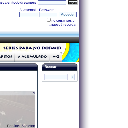
úsca en todo dreamers
Series para no dormir
Gritos
# Acumulado
A-Z
Buscar
9
Por
Jack Skeleton