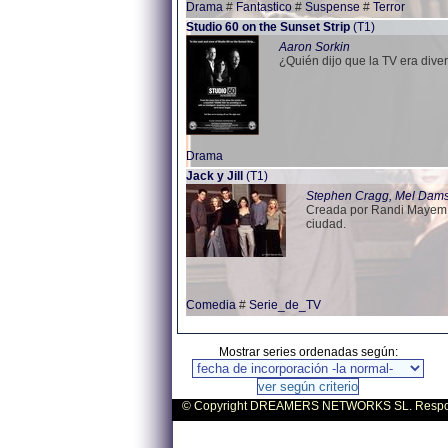
Drama
#
Fantastico
#
Suspense
#
Terror
Studio 60 on the Sunset Strip
(T1)
Aaron Sorkin
¿Quién dijo que la TV era diver
Drama
Jack y Jill
(T1)
Stephen Cragg, Mel Damsk
Creada por Randi Mayem S
ciudad.
Comedia
#
Serie_de_TV
Mostrar series ordenadas según:
© Copyright DREAMERS NETWORKS SL. Responsa