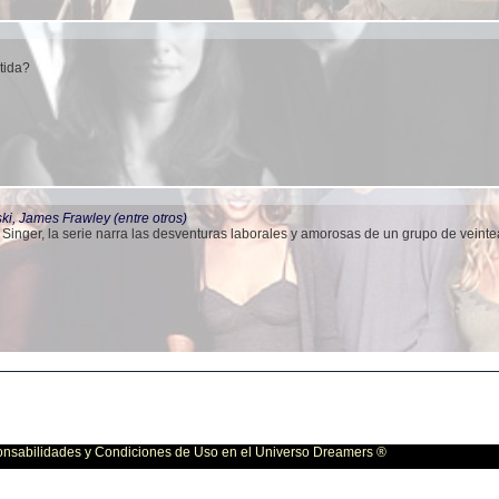
tida?
i, James Frawley (entre otros)
inger, la serie narra las desventuras laborales y amorosas de un grupo de veint
bilidades y Condiciones de Uso en el Universo Dreamers ®