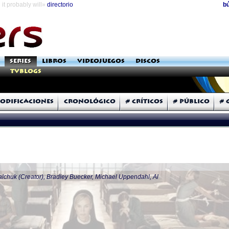
it probably will»
directorio
b
SERIES
LIBROS
VIDEOJUEGOS
DISCOS
TVblogs
odificaciones
Cronológico
# Críticos
# Público
# 
lchuk (Creator), Bradley Buecker, Michael Uppendahl, Al