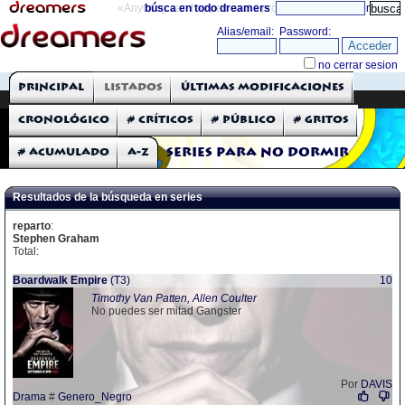
«Anything can happen and it probably will»
búsca en todo dreamers
directorio
THE DREAMERS
Principal
Listados
Últimas modificaciones
Críticas: Series de TV
Cronológico
# Críticos
# Público
# Gritos
# Acumulado
A-Z
Series para no dormir
Resultados de la búsqueda en series
reparto
:
Stephen Graham
Total:
Boardwalk Empire
(T3)
10
Timothy Van Patten, Allen Coulter
No puedes ser mitad Gangster
Por
DAVIS
Drama
#
Genero_Negro