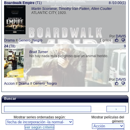
Boardwalk Empire
(T1)
8 /10.00(1)
Martin Scorsese, Timothy Van Patten, Allen Coulter
ATLANTIC CITY, 1920.
Por
DAVIS
Drama
#
Genero_Negro
1 gritos
24
(T8)
9
Brad Turner
No hay nada más peligroso que un animal herido.
Por
DAVIS
Accion
#
Drama
#
Genero_Negro
Buscar
Mostrar series ordenadas según:
Mostrar películas del
género: