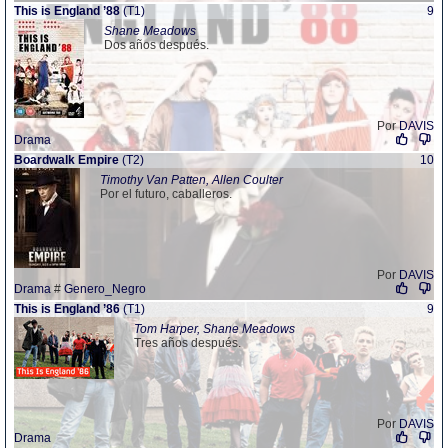
This is England ’88
(T1)
9
Shane Meadows
Dos años después.
Por
DAVIS
Drama
Boardwalk Empire
(T2)
10
Timothy Van Patten, Allen Coulter
Por el futuro, caballeros.
Por
DAVIS
Drama
#
Genero_Negro
This is England ’86
(T1)
9
Tom Harper, Shane Meadows
Tres años después.
Por
DAVIS
Drama