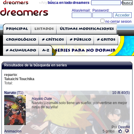
«Anything can happen and it probably will»
búsca en todo dreamers
directorio
THE DREAMERS
Principal
Listados
Últimas modificaciones
Críticas: Series de TV
Cronológico
# Críticos
# Público
# Gritos
# Acumulado
A-Z
Series para no dormir
Resultados de la búsqueda en series
reparto
:
Takaichi Touchika
Total:
Naruto
(T1)
10 /8.40(5)
Hayato Date
Naruto Uzumaki solo tiene un sueño: ¡convertirse en mejor
ninja de su villa!
Por
Deedlit
Animacion
5 gritos