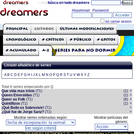
«Anything can happen and it probably will»
búsca en todo dreamers
directorio
THE DREAMERS
Principal
Listados
Últimas modificaciones
Críticas: Series de TV
Cronológico
# Críticos
# Público
# Gritos
# Acumulado
A-Z
Series para no dormir
Listado alfabético de series
A
B
C
D
E
F
G
H
I
J
K
L
M
N
O
P
Q
R
S
T
U
V
W
X
Y
Z
Total 6 series empezando por Q
Que vida mas triste
(T1)
(1)
Queen Emeraldas
(T1)
(1)
Queer as Folk
(T1)
(6)
Quintillizos
(T1)
(1)
¡Qué Bello es Sobrevivir!
(T1)
¿Qué fue de Jorge Sanz?
(T1)
Mostrar series ordenadas según:
Mostrar películas del
género:
© Copyright DREAMERS NETWORKS SL. Responsabilidades y Condiciones de