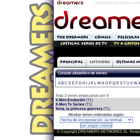
«Anything can happen and 
THE DREAMERS
CÓMICS
PELÍCULAS
Críticas: Series de TV
TV a Gritos
Principal
Listados
Últimas m
Listado alfabético de series
A
B
C
D
E
F
G
H
I
J
K
L
M
N
O
P
Q
R
S
T
U
V
W
Total 3 series empezando por X
X-Men Evolución
(T1)
X-Men Tv Series
(T1)
Xena, la princesa guerrera
(T1)
Mostrar series ordenadas según:
© Copyright DREAMERS NETWORKS SL. Responsa