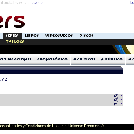
it probably will»
directorio
b
SERIES
LIBROS
VIDEOJUEGOS
DISCOS
TVblogs
odificaciones
Cronológico
# Críticos
# Público
# 
X
Y
Z
(2)
(3)
(5)
bilidades y Condiciones de Uso en el Universo Dreamers ®