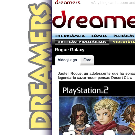
«Anything can happen and 
THE DREAMERS
CÓMICS
PELÍCULAS
Críticas: Videojuegos
Videojueg
Rogue Galaxy
Videojuego
Foro
Jaster Rogue, un adolescente que ha soñado
legendario cazarrecompensas Desert Claw