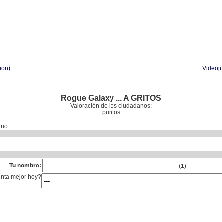
ion)
Videoju
Rogue Galaxy ... A GRITOS
Valoración de los ciudadanos:
puntos
ano.
Tu nombre:
(1)
enta mejor hoy?