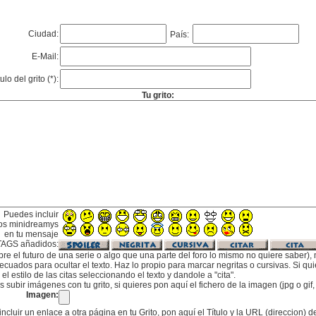
Ciudad:
País:
E-Mail:
tulo del grito (*):
Tu grito:
Puedes incluir
os minidreamys
en tu mensaje
TAGS añadidos:
bre el futuro de una serie o algo que una parte del foro lo mismo no quiere saber), m
cuados para ocultar el texto. Haz lo propio para marcar negritas o cursivas. Si qu
l estilo de las citas seleccionando el texto y dandole a "cita".
subir imágenes con tu grito, si quieres pon aquí el fichero de la imagen (jpg o gi
Imagen:
incluir un enlace a otra página en tu Grito, pon aquí el Título y la URL (direccion) d