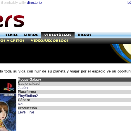
it probably will»
directorio
b
SERIES
LIBROS
VIDEOJUEGOS
DISCOS
os a Gritos
Videojuegoblogs
 toda su vida con huir de su planeta y viajar por el espacio ve su oportu
Rogue Galaxy
Nacionalidad
Japón
Plataforma
PlayStation2
Género
Rol
Producción
Level Five