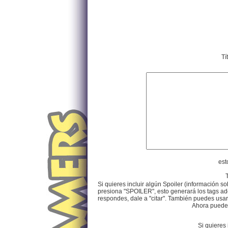
Tí
est
Si quieres incluir algún Spoiler (información so
presiona "SPOILER", esto generará los tags ade
respondes, dale a "citar". También puedes usar e
Ahora puedes 
Si quieres 