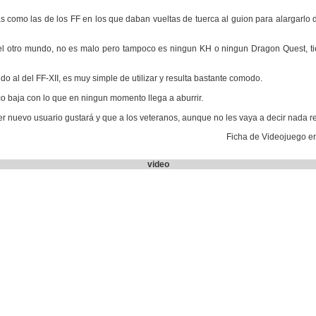
 como las de los FF en los que daban vueltas de tuerca al guion para alargarlo d
l otro mundo, no es malo pero tampoco es ningun KH o ningun Dragon Quest, t
do al del FF-XII, es muy simple de utilizar y resulta bastante comodo.
o baja con lo que en ningun momento llega a aburrir.
ier nuevo usuario gustará y que a los veteranos, aunque no les vaya a decir nada 
Ficha de Videojuego e
video