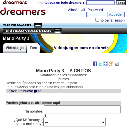
«Anything can happen and it probably will»
búsca en todo dreamers
directorio
THE DREAMERS
Críticas: Videojuegos
Mario Party 3
Videojuegos para no dormir
Videojuego
Foro
Mario Party 3 ... A GRITOS
Valoración de los ciudadanos:
puntos
Desde aquí puedes opinar sin cortarte un pelo.
La puntuación solo cuenta una vez por ciudadano.
Envia un nuevo grito
Puedes gritar a tu aire desde aquí
Tu nombre:
(1)
¿Qué Mr.Dreamy te
sienta mejor hoy?