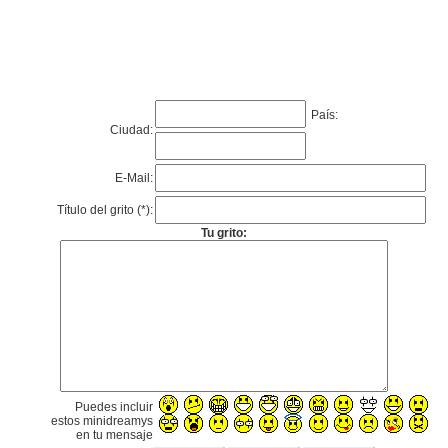
País:
Ciudad:
E-Mail:
Título del grito (*):
Tu grito:
Puedes incluir
estos minidreamys
en tu mensaje