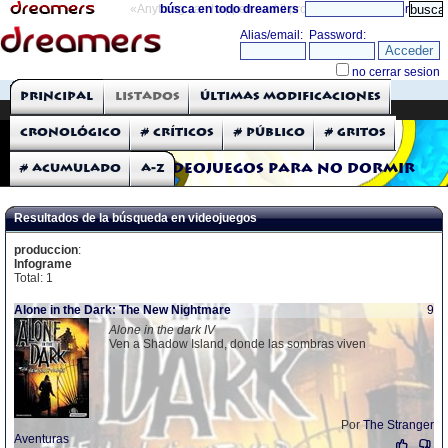
«Anything can happen and it probably will»
búsca en todo dreamers
directorio
THE DREAMERS
Principal
Listados
Últimas modificaciones
Críticas: Videojuegos
Cronológico
# Críticos
# Público
# Gritos
# Acumulado
A-Z
Videojuegos para no dormir
Resultados de la búsqueda en videojuegos
produccion
:
Infograme
Total: 1
Alone in the Dark: The New Nightmare
9
Alone in the dark IV
Ven a Shadow Island, donde las sombras viven
Por
The Stranger
Aventuras