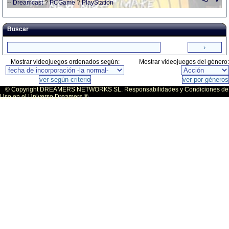
--
Dreamcast
?
PCGame
?
PlayStation
Buscar
Mostrar videojuegos ordenados según:
Mostrar videojuegos del género:
© Copyright DREAMERS NETWORKS SL. Responsabilidades y Condiciones de
Uso en el Universo Dreamers ®