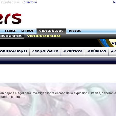
it probably will»
directorio
b
SERIES
LIBROS
VIDEOJUEGOS
DISCOS
os a Gritos
Videojuegoblogs
V
odificaciones
Cronológico
# Críticos
# Público
# 
n bajar a Ragol para investigar sobre el caso de la explosion.Esta vez, deberan e
 puedan contra el.