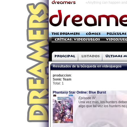
«Anything can happen and 
THE DREAMERS
CÓMICS
PELÍCULAS
Críticas: Videojuegos
Videojueg
Principal
Listados
Últimas m
Resultados de la búsqueda en videojuegos
produccion
:
Sonic Team
Total: 1
Phantasy Star Online: Blue Burst
Episode IV
Una vez mas, los hunters debera
algo que tal vez los hunters no