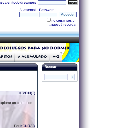
úsca en todo dreamers
ideojuegos para no dormir
Gritos
# Acumulado
A-Z
Buscar
10 /9.00(1)
xplorar un crater con
Por
KONRAD