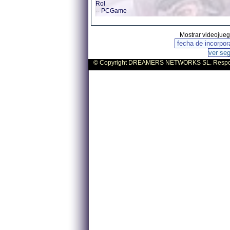
Rol
--
PCGame
Mostrar videojue
© Copyright DREAMERS NETWORKS SL. Responsa