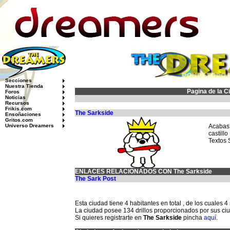
Secciones
Nuestra Tienda
Pagina de la C
Foros
Noticias
Recursos
Frikis.com
The Sarkside
Ensoñaciones
Gritos.com
Universo Dreamers
Acabas
castill
Textos 
ENLACES RELACIONADOS CON The Sarkside
The Sark Post
Esta ciudad tiene 4 habitantes en total , de los cuales 
La ciudad posee 134 drillos proporcionados por sus c
Si quieres registrarte en
The Sarkside
pincha
aquí
.