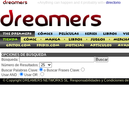
«Anything can happen and it probably will»
directorio
THE DREAMERS
CÓMICS
PELÍCULAS
SERIES
LIBROS
VI
TIENDA
CÓMIC
>
MANGA
>
LIBROS
>
JUEGOS
>
MERCH
Gritos.com
Frikis.com
Noticias
Artículos
Avan
OPCIONES DE BÚSQUEDA
Búsqueda:
Número de Resultados:
Buscar Palabras Clave:
o Buscar Frases Clave:
Usar AND :
Usar OR :
© Copyright DREAMERS NETWORKS SL. Responsabilidades y Condiciones de U