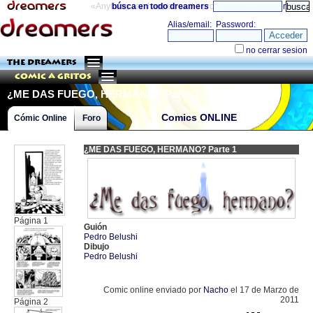
«Anything can happen and it probably will»
búsca en todo dreamers
directorio
THE DREAMERS
Comic a Gritos
¿ME DAS FUEGO, HERMANO? Parte 1
Comics ONLINE
Cómic Online
Foro
¿ME DAS FUEGO, HERMANO? Parte 1
Página 1
Guión
Pedro Belushi
Dibujo
Pedro Belushi
Comic online enviado por
Nacho
el 17 de Marzo de
2011
Página 2