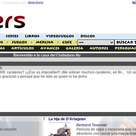
it probably will»
directorio
b
SERIES
LIBROS
VIDEOJUEGOS
DISCOS
OS
>
JUEGOS
>
MERCHA
>
CINE
>
as
Artículos
Avances
Galería
Autores
Personaj
Bienvenido a la casa del Ciudadano lilu
06
0 carateres? ¡¡¡Eso es imposible!!! ¡Me sobran muchos carateres, en fin.... Un sa
o gracioso y pensad que he sido yo quien lo ha dicho
7
La hija de D’Artagnan
Bertrand Tavernier
el corazón
Película de capa y escapada que cu
atractivos con narrar una nueva his