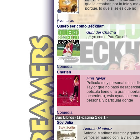
que la echaban por la tele y me 
porque, lo que si se es que no
Aventuras
Quiero ser como Beckham
Gurinder Chadha
¡¡Y yo como Pau Gasol!!
Comedia
Cherish
Finn Taylor
Película muy personal de su dir
Taylor que no pasó desapercib
película tiene una gran import
ochentera), esta ayuda a crear
personal y particular donde
Comedia
Sus Libros (1) -pagina 1 de 1 -
Soy Julia
Antonio Martinez
Antonio Martinez director y guioni
vemos el mundo con la visión de 