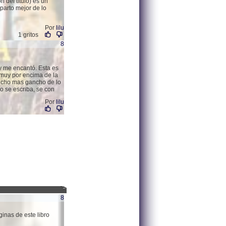
 del título) es un
eparto mejor de lo
Por
lilu
1 gritos
8
 y me encantó. Esta es
 muy por encima de la
ucho mas gancho de lo
o se escriba, se con
Por
lilu
8
ginas de este libro