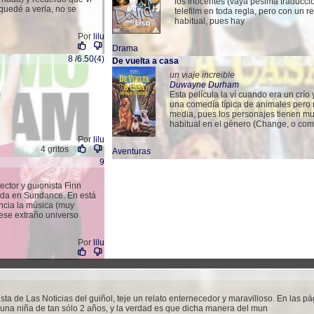
los inocentes (vaya pésima traducción
quedé a verla, no se
telefilm en toda regla, pero con un r
habitual, pues hay
Por
lilu
Drama
8 /6.50(4)
De vuelta a casa
un viaje increible
Duwayne Durham
Esta película la ví cuando era un crío
una comedía típica de animales pero
media, pues los personajes tienen m
habitual en el género (Change, o com
Por
lilu
4 gritos
Aventuras
9
ector y guionista Finn
ida en Sundance. En está
ancia la música (muy
 ese extraño universo
Por
lilu
sta de Las Noticias del guiñol, teje un relato enternecedor y maravilloso. En las pá
una niña de tan sólo 2 años, y la verdad es que dicha manera del mun