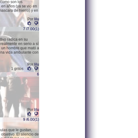
 como son los
 en años (ya se vio en
mascara de hierro) y en
Por
lilu
7 /7.00(1)
tivo radica en su
realmente en serio a sí
e un hombre que mató a
 una vida ambulante con
Por
lilu
1 gritos
6
Por
lilu
9 /6.00(1)
ulas que le gustan,
bjetivo. El silencio de