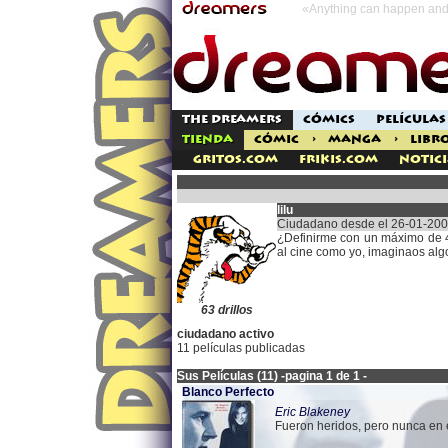
«Anything can happen and 
THE DREAMERS
CÓMICS
PELÍCULAS
TIENDA
CÓMIC
>
MANGA
>
LIBR
Gritos.com
Frikis.com
Notici
lilu
Ciudadano desde el 26-01-20
¿Definirme con un máximo de 40
al cine como yo, imaginaos alg
63 drillos
ciudadano activo
11 películas publicadas
Sus Películas (11) -pagina 1 de 1 -
Blanco Perfecto
Eric Blakeney
Fueron heridos, pero nunca en 