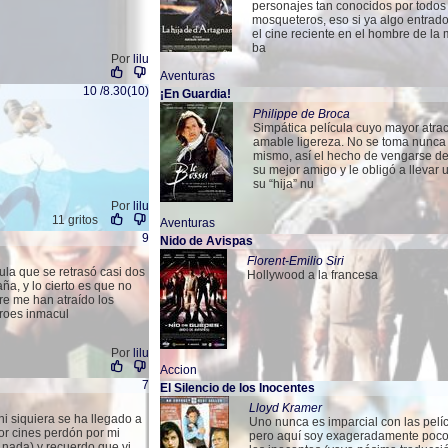
personajes tan conocidos por todos
mosqueteros, eso si ya algo entrado
el cine reciente en el hombre de la 
ba
Por
lilu
Aventuras
10 /8.30(10)
¡En Guardia!
Philippe de Broca
Simpática película cuyo mayor atrac
amable ligereza. No se toma nunca 
mismo, así el hecho de vengarse d
su mejor amigo y le obligó a llevar
su “hija” nu
Por
lilu
11 gritos
Aventuras
9
Nido de Avispas
Florent-Emilio Siri
ula que se retrasó casi dos
Hollywood a la francesa
a, y lo cierto es que no
e me han atraído los
éroes inmacul
Por
lilu
Accion
7
El Silencio de los Inocentes
Lloyd Kramer
i siquiera se ha llegado a
Uno nunca es imparcial con las pelíc
por cines perdón por mi
pero aquí soy exageradamente poco o
nada) y recuerdo que vi