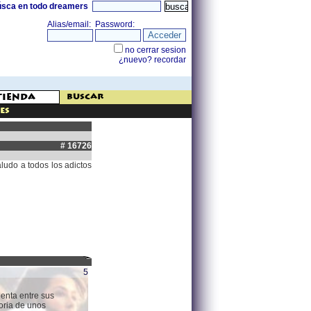
úsca en todo dreamers
buscar
es
# 16726
ludo a todos los adictos
5
enta entre sus
toria de unos