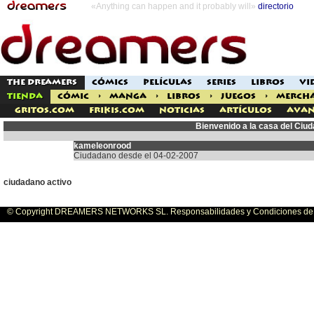
«Anything can happen and it probably will»
directorio
THE DREAMERS
CÓMICS
PELÍCULAS
SERIES
LIBROS
VI
TIENDA
CÓMIC
>
MANGA
>
LIBROS
>
JUEGOS
>
MERCH
Gritos.com
Frikis.com
Noticias
Artículos
Avan
Bienvenido a la casa del Ci
kameleonrood
Ciudadano desde el 04-02-2007
ciudadano activo
© Copyright DREAMERS NETWORKS SL. Responsabilidades y Condiciones de U