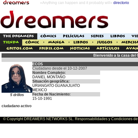
«Anything can happen and it probably will»
directorio
THE DREAMERS
CÓMICS
PELÍCULAS
SERIES
LIBROS
VI
TIENDA
CÓMIC
>
MANGA
>
LIBROS
>
JUEGOS
>
MERCH
Gritos.com
Frikis.com
Noticias
Artículos
Avan
Bienvenido a la casa de
ECOS
Ciudadano desde el 10-12-2007
Nombre Completo:
DANIEL MONTAÑO
Situación geográfica:
URIANGATO GUANAJUATO
MEXICO
Fecha de Nacimiento:
5 drillos
15-10-1991
ciudadano activo
© Copyright DREAMERS NETWORKS SL. Responsabilidades y Condiciones de U