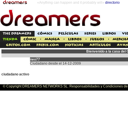
«Anything can happen and it probably will»
directorio
THE DREAMERS
CÓMICS
PELÍCULAS
SERIES
LIBROS
VI
TIENDA
CÓMIC
>
MANGA
>
LIBROS
>
JUEGOS
>
MERCH
Gritos.com
Frikis.com
Noticias
Artículos
Avan
Bienvenido a la casa del
neo77
Ciudadano desde el 14-12-2009
ciudadano activo
© Copyright DREAMERS NETWORKS SL. Responsabilidades y Condiciones de U