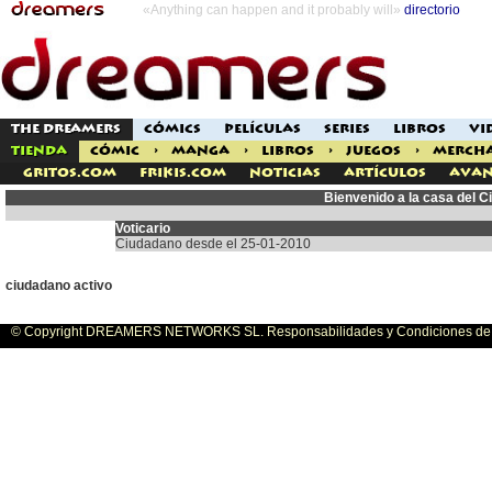
«Anything can happen and it probably will»
directorio
THE DREAMERS
CÓMICS
PELÍCULAS
SERIES
LIBROS
VI
TIENDA
CÓMIC
>
MANGA
>
LIBROS
>
JUEGOS
>
MERCH
Gritos.com
Frikis.com
Noticias
Artículos
Avan
Bienvenido a la casa del C
Voticario
Ciudadano desde el 25-01-2010
ciudadano activo
© Copyright DREAMERS NETWORKS SL. Responsabilidades y Condiciones de U