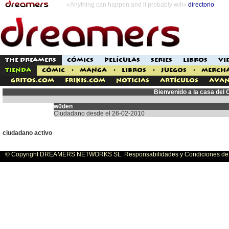
«Anything can happen and it probably will»
directorio
THE DREAMERS
CÓMICS
PELÍCULAS
SERIES
LIBROS
VI
TIENDA
CÓMIC
>
MANGA
>
LIBROS
>
JUEGOS
>
MERCH
Gritos.com
Frikis.com
Noticias
Artículos
Avan
Bienvenido a la casa del
w0den
Ciudadano desde el 26-02-2010
ciudadano activo
© Copyright DREAMERS NETWORKS SL. Responsabilidades y Condiciones de U