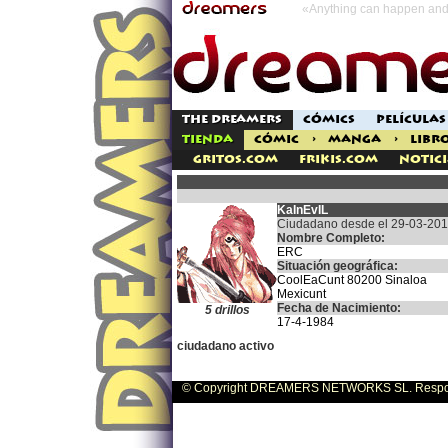
«Anything can happen and 
THE DREAMERS
CÓMICS
PELÍCULAS
TIENDA
CÓMIC
>
MANGA
>
LIBR
Gritos.com
Frikis.com
Notici
KaInEvIL
Ciudadano desde el 29-03-20
Nombre Completo:
ERC
Situación geográfica:
CoolEaCunt 80200 Sinaloa
Mexicunt
Fecha de Nacimiento:
5 drillos
17-4-1984
ciudadano activo
© Copyright DREAMERS NETWORKS SL. Responsa