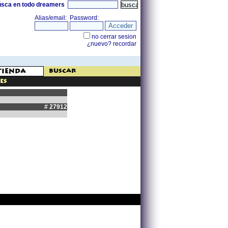
úsca en todo dreamers
buscar
es
# 27912