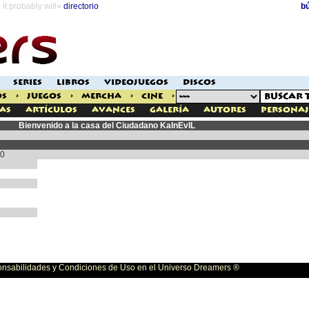
it probably will»
directorio
b
SERIES
LIBROS
VIDEOJUEGOS
DISCOS
OS
>
JUEGOS
>
MERCHA
>
CINE
>
as
Artículos
Avances
Galería
Autores
Personaj
Bienvenido a la casa del Ciudadano KaInEvIL
10
bilidades y Condiciones de Uso en el Universo Dreamers ®