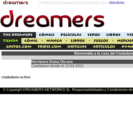
«Anything can happen and it probably will»
directorio
THE DREAMERS
CÓMICS
PELÍCULAS
SERIES
LIBROS
VI
TIENDA
CÓMIC
>
MANGA
>
LIBROS
>
JUEGOS
>
MERCH
Gritos.com
Frikis.com
Noticias
Artículos
Avan
Bienvenido a la casa del Ciudada
Hechizera Dama Oscura
Ciudadano desde el 13-01-2011
ciudadano activo
© Copyright DREAMERS NETWORKS SL. Responsabilidades y Condiciones de U