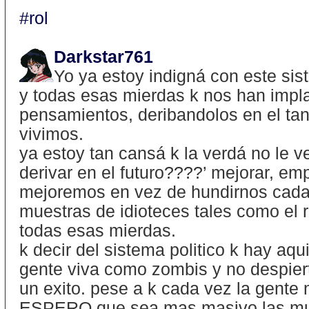
#rol
Darkstar761
Yo ya estoy indigná con este sis
y todas esas mierdas k nos han impla
pensamientos, deribandolos en el tan
vivimos.
ya estoy tan cansá k la verdá no le v
derivar en el futuro????’ mejorar, em
mejoremos en vez de hundirnos cada
muestras de idioteces tales como el
todas esas mierdas.
k decir del sistema politico k hay aqu
gente viva como zombis y no despiert
un exito. pese a k cada vez la gente
ESPERO que sea mas masivo las mue