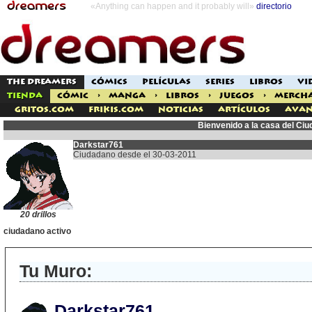
«Anything can happen and it probably will»
directorio
THE DREAMERS
CÓMICS
PELÍCULAS
SERIES
LIBROS
VI
TIENDA
CÓMIC
>
MANGA
>
LIBROS
>
JUEGOS
>
MERCH
Gritos.com
Frikis.com
Noticias
Artículos
Avan
Bienvenido a la casa del Ci
Darkstar761
Ciudadano desde el 30-03-2011
20 drillos
ciudadano activo
Tu Muro:
Darkstar761