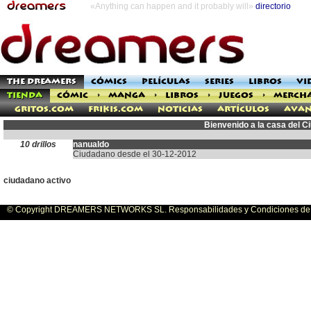
«Anything can happen and it probably will»
directorio
THE DREAMERS
CÓMICS
PELÍCULAS
SERIES
LIBROS
VI
TIENDA
CÓMIC
>
MANGA
>
LIBROS
>
JUEGOS
>
MERCH
Gritos.com
Frikis.com
Noticias
Artículos
Avan
Bienvenido a la casa del 
10 drillos
nanualdo
Ciudadano desde el 30-12-2012
ciudadano activo
© Copyright DREAMERS NETWORKS SL. Responsabilidades y Condiciones de U