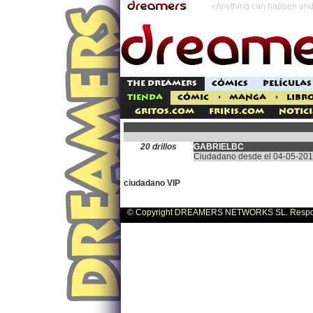
«Anything can happen and 
THE DREAMERS
CÓMICS
PELÍCULAS
TIENDA
CÓMIC
>
MANGA
>
LIBR
Gritos.com
Frikis.com
Notici
20 drillos
GABRIELBC
Ciudadano desde el 04-05-20
ciudadano VIP
© Copyright DREAMERS NETWORKS SL. Responsa