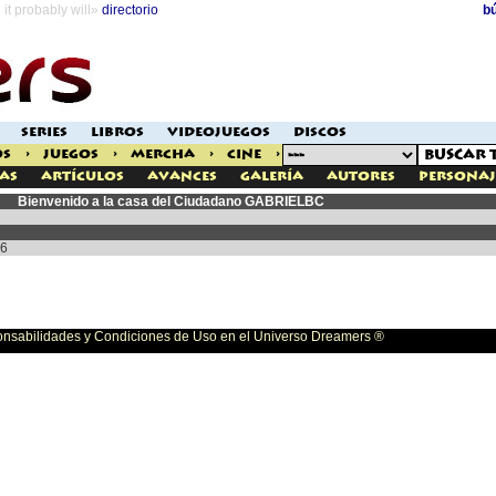
it probably will»
directorio
b
SERIES
LIBROS
VIDEOJUEGOS
DISCOS
OS
>
JUEGOS
>
MERCHA
>
CINE
>
as
Artículos
Avances
Galería
Autores
Personaj
Bienvenido a la casa del Ciudadano GABRIELBC
16
bilidades y Condiciones de Uso en el Universo Dreamers ®