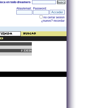
úsca en todo dreamers
buscar
es
# 33036