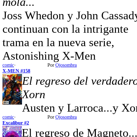
mola...
Joss Whedon y John Cassad
continuan con la intrigante
trama en la nueva serie,
Astonishing X-Men
comic
·
Por
Ojosombra
X-MEN #158
El regreso del verdader
Xorn
Austen y Larroca...y Xo
comic
·
Por
Ojosombra
Excalibur #2
El regreso de Magneto..