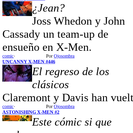
¿Jean?
Joss Whedon y John
Cassady un team-up de
ensueño en X-Men.
comic
·
Por
Ojosombra
UNCANNY X-MEN #446
El regreso de los
clásicos
Claremont y Davis han vuel
comic
·
Por
Ojosombra
ASTONISHING X-MEN #2
Este cómic si que