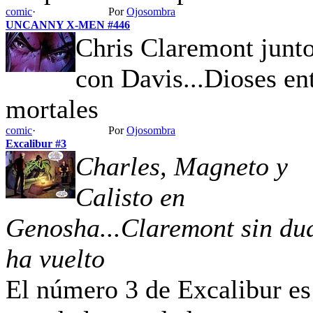
comic
·
Por
Ojosombra
UNCANNY X-MEN #446
Chris Claremont junt
con Davis...Dioses en
mortales
comic
·
Por
Ojosombra
Excalibur #3
Charles, Magneto y
Calisto en
Genosha...Claremont sin du
ha vuelto
El número 3 de Excalibur es