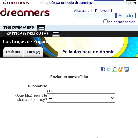
«Anything can happen and it probably will»
búsca en todo dreamers
directorio
THE DREAMERS
Críticas: Películas
Las brujas de Zugarramurdi
Películas para no dormir
Película
Foro (2)
Enviar un nuevo Grito
Tu nombre:
(1)
¿Qué Mr.Dreamy te
sienta mejor hoy?