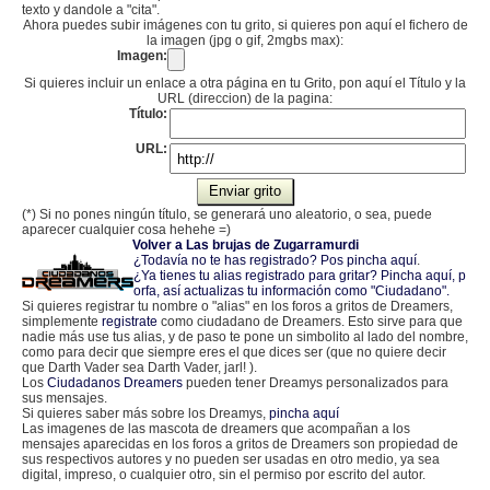
texto y dandole a "cita".
Ahora puedes subir imágenes con tu grito, si quieres pon aquí el fichero de
la imagen (jpg o gif, 2mgbs max):
Imagen:
Si quieres incluir un enlace a otra página en tu Grito, pon aquí el Título y la
URL (direccion) de la pagina:
Título:
URL:
(*) Si no pones ningún título, se generará uno aleatorio, o sea, puede
aparecer cualquier cosa hehehe =)
Volver a Las brujas de Zugarramurdi
¿Todavía no te has registrado? Pos pincha aquí
.
¿Ya tienes tu alias registrado para gritar? Pincha aquí, p
orfa, así actualizas tu información como "Ciudadano".
Si quieres registrar tu nombre o "alias" en los foros a gritos de Dreamers,
simplemente
registrate
como ciudadano de Dreamers. Esto sirve para que
nadie más use tus alias, y de paso te pone un simbolito al lado del nombre,
como para decir que siempre eres el que dices ser (que no quiere decir
que Darth Vader sea Darth Vader, jarl! ).
Los
Ciudadanos Dreamers
pueden tener Dreamys personalizados para
sus mensajes.
Si quieres saber más sobre los Dreamys,
pincha aquí
Las imagenes de las mascota de dreamers que acompañan a los
mensajes aparecidas en los foros a gritos de Dreamers son propiedad de
sus respectivos autores y no pueden ser usadas en otro medio, ya sea
digital, impreso, o cualquier otro, sin el permiso por escrito del autor.