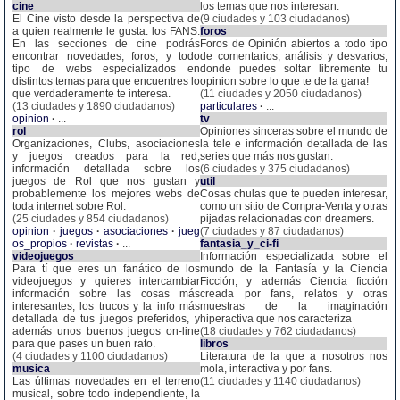
cine
los temas que nos interesan.
El Cine visto desde la perspectiva de
(9 ciudades y 103 ciudadanos)
a quien realmente le gusta: los FANS.
foros
En las secciones de cine podrás
Foros de Opinión abiertos a todo tipo
encontrar novedades, foros, y todo
de comentarios, análisis y desvarios,
tipo de webs especializados en
donde puedes soltar libremente tu
distintos temas para que encuentres lo
opinion sobre lo que te de la gana!
que verdaderamente te interesa.
(11 ciudades y 2050 ciudadanos)
(13 ciudades y 1890 ciudadanos)
particulares
·
...
opinion
·
...
tv
rol
Opiniones sinceras sobre el mundo de
Organizaciones, Clubs, asociaciones
la tele e información detallada de las
y juegos creados para la red,
series que más nos gustan.
información detallada sobre los
(6 ciudades y 375 ciudadanos)
juegos de Rol que nos gustan y
util
probablemente los mejores webs de
Cosas chulas que te pueden interesar,
toda internet sobre Rol.
como un sitio de Compra-Venta y otras
(25 ciudades y 854 ciudadanos)
pijadas relacionadas con dreamers.
opinion
·
juegos
·
asociaciones
·
jueg
(7 ciudades y 87 ciudadanos)
os_propios
·
revistas
·
...
fantasia_y_ci-fi
videojuegos
Información especializada sobre el
Para tí que eres un fanático de los
mundo de la Fantasía y la Ciencia
videojuegos y quieres intercambiar
Ficción, y además Ciencia ficción
información sobre las cosas más
creada por fans, relatos y otras
interesantes, los trucos y la info más
muestras de la imaginación
detallada de tus juegos preferidos, y
hiperactiva que nos caracteriza
además unos buenos juegos on-line
(18 ciudades y 762 ciudadanos)
para que pases un buen rato.
libros
(4 ciudades y 1100 ciudadanos)
Literatura de la que a nosotros nos
musica
mola, interactiva y por fans.
Las últimas novedades en el terreno
(11 ciudades y 1140 ciudadanos)
musical, sobre todo independiente, la