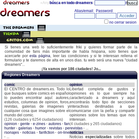
«Anything can happen and it probably will»
búsca en todo dreamers
directorio
THE DREAMERS
TIENDA
Gritos.com
Si tienes una web lo suficientemente friki y quieres formar parte de la
comunidad de fans más importante de habla hispana, solo tienes que
acercarte por
esta página
, leer las condiciones y si te interesan rellena el
formulario y te daremos de alta en unos dias. tu web será una nueva "ciudad
dreamers"...
¡Ya vamos por 186 ciudades! Jo...
Regiones Dreamers
comic
opinion
El CENTRO de dreamers.es. Todo lo
Libertad completa de gustos y
que busques sobre comics en español
opiniones es lo que siempre ha
lo puedes encontrar aquí: autores,
caracterizado a dreamers y aquí
estudios, columnas de opinion, foros,
encontrarás todo tipo de secciones
revistas, galerias de imagenes y
interactivas destinadas a que
cualquier cosa que imagines sobre el
comunicarse con la peña y compartir
mundo del comic.
opiniones sobre los temas que nos
(126 ciudades y 6254 ciudadanos)
interesan.
opinion
·
gente
·
e-zines
·
autores
·
fan
(4 ciudades y 265 ciudadanos)
hunter
·
galerias
·
humor
·
revistas
·
pe
revistas
·
...
rsonajes
·
noticias
·
fanfiction
·
on-line
noticias
·
...
Noticias
especializadas
sobre todos